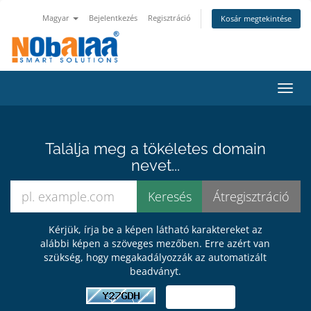
Magyar
Bejelentkezés
Regisztráció
Kosár megtekintése
Váltá
Találja meg a tökéletes domain
nevet...
Kérjük, írja be a képen látható karaktereket az
alábbi képen a szöveges mezőben. Erre azért van
szükség, hogy megakadályozzák az automatizált
beadványt.